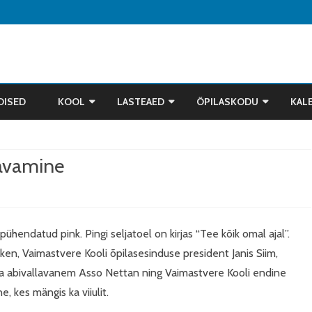
Skip
to
DISED
KOOL
LASTEAED
ÕPILASKODU
KAL
content
INFO JA KONTAKTID
INFO
INFO
 avamine
DOKUMENDID
PÄEVAKAVA
TÖÖTAJAD
KOOLIPERE
ÕPETAJAD
ÕPILASED JA KLASSIJUHATAJA
ÕPPETÖÖ
DOKUMENDID
JUHTKOND
TUNDIDE AJAD
 pühendatud pink. Pingi seljatoel on kirjas “Tee kõik omal ajal”.
NÄDALAMENÜÜ
PEDAGOOGILINE PERSONAL
KONSULTATSIOONIDE AJAD
nken, Vaimastvere Kooli õpilasesinduse president Janis Siim,
la abivallavanem Asso Nettan ning Vaimastvere Kooli endine
ÕPPENÕUKOGU
TÖÖTAJAD
ÕPIABI
e, kes mängis ka viiulit.
HUVITEGEVUS
HOOLEKOGU
PIKAPÄEVARÜHM
HUVIRINGID 2025/26