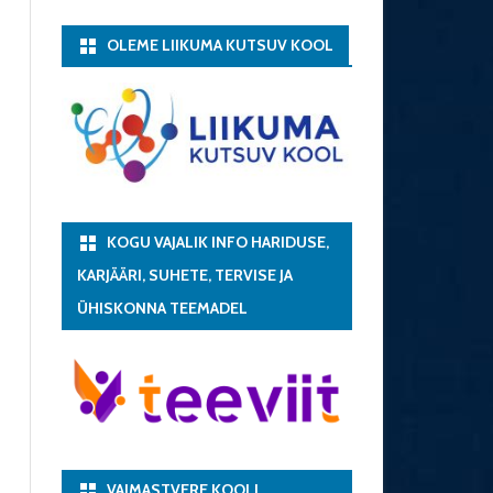
OLEME LIIKUMA KUTSUV KOOL
KOGU VAJALIK INFO HARIDUSE,
KARJÄÄRI, SUHETE, TERVISE JA
ÜHISKONNA TEEMADEL
VAIMASTVERE KOOLI