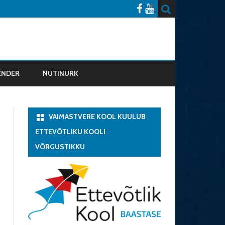
ENDER
NUTINURK
VAIMASTVERE KOOL KUULUB
ETTEVÕTLIKU KOOLI
D
VÕRGUSTIKKU