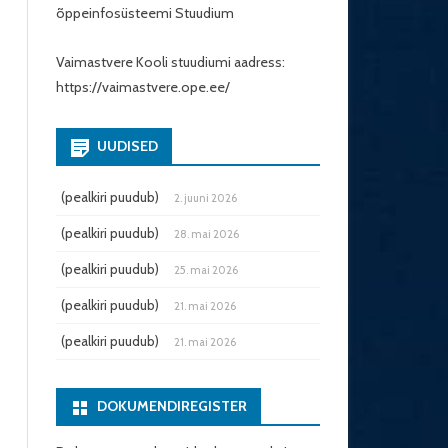
õppeinfosüsteemi
Stuudium
Vaimastvere Kooli stuudiumi aadress:
https://vaimastvere.ope.ee/
UUDISED
(pealkiri puudub)
2. juuni 2026
(pealkiri puudub)
28. mai 2026
(pealkiri puudub)
25. mai 2026
(pealkiri puudub)
21. mai 2026
(pealkiri puudub)
21. mai 2026
DOKUMENDIREGISTER