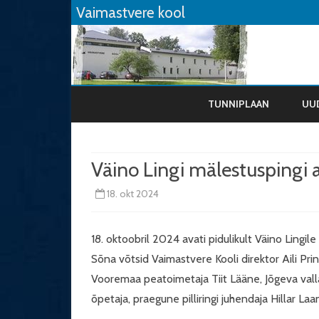
Vaimastvere kool
TUNNIPLAAN
UU
Väino Lingi mälestuspingi
18. okt 2024
18. oktoobril 2024 avati pidulikult Väino Lingile
Sõna võtsid Vaimastvere Kooli direktor Aili Pri
Vooremaa peatoimetaja Tiit Lääne, Jõgeva val
õpetaja, praegune pilliringi juhendaja Hillar Laan