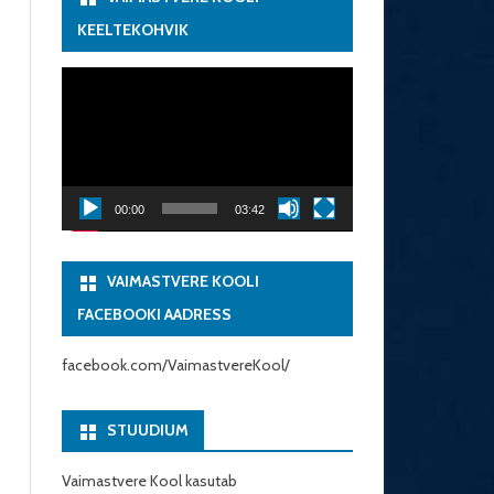
KEELTEKOHVIK
Videoesitaja
00:00
03:42
VAIMASTVERE KOOLI
FACEBOOKI AADRESS
facebook.com/VaimastvereKool/
STUUDIUM
Vaimastvere Kool kasutab